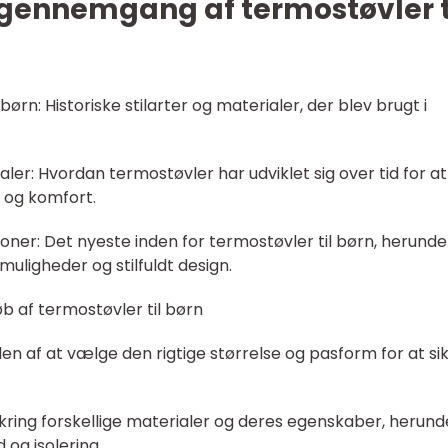
sk gennemgang af termostøvler t
børn: Historiske stilarter og materialer, der blev brugt i
aler: Hvordan termostøvler har udviklet sig over tid for at
 og komfort.
ner: Det nyeste inden for termostøvler til børn, herunde
muligheder og stilfuldt design.
øb af termostøvler til børn
en af at vælge den rigtige størrelse og pasform for at si
kring forskellige materialer og deres egenskaber, herund
og isolering.