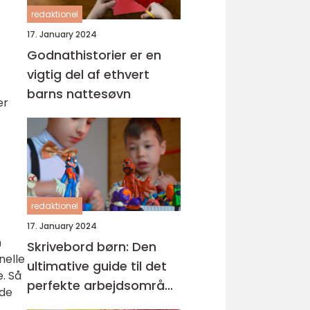
redaktionel
17. January 2024
Godnathistorier er en
vigtig del af ethvert
barns nattesøvn
er
redaktionel
17. January 2024
n
Skrivebord børn: Den
nelle
ultimative guide til det
. Så
perfekte arbejdsområde
 de
for børn