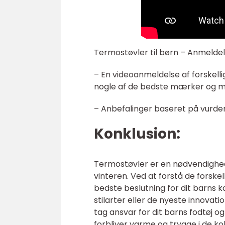
Termostøvler til børn – Anmeldel
– En videoanmeldelse af forskelli
nogle af de bedste mærker og m
– Anbefalinger baseret på vurderi
Konklusion:
Termostøvler er en nødvendighe
vinteren. Ved at forstå de forske
bedste beslutning for dit barns k
stilarter eller de nyeste innovat
tag ansvar for dit barns fodtøj og 
forbliver varme og trygge i de k