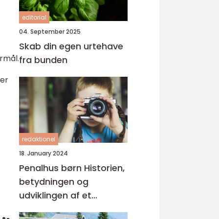
editorial
04. September 2025
Skab din egen urtehave
rmål.
fra bunden
ler
redaktionel
18. January 2024
Penalhus børn Historien,
betydningen og
udviklingen af et
essentielt skriveværktøj