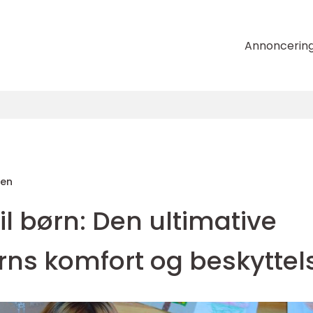
Annoncerin
sen
il børn: Den ultimative
barns komfort og beskyttel