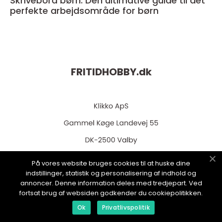
Skrivebord børn: Den ultimative guide til det
perfekte arbejdsområde for børn
FRITIDHOBBY.
dk
På vores website bruges cookies til at huske dine
web:
www.klikko.dk
indstillinger, statistik og personalisering af indhold og
annoncer. Denne information deles med tredjepart. Ved
fortsat brug af websiden godkender du cookiepolitikken.
Ok
Privatlivspolitik
Menu