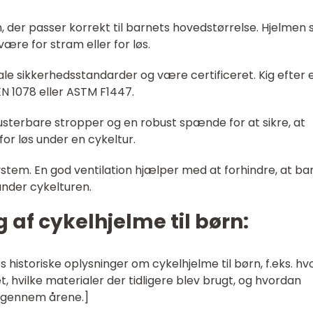
m, der passer korrekt til barnets hovedstørrelse. Hjelmen 
være for stram eller for løs.
ale sikkerhedsstandarder og være certificeret. Kig efter 
 1078 eller ASTM F1447.
justerbare stropper og en robust spænde for at sikre, at
 for løs under en cykeltur.
ystem. En god ventilation hjælper med at forhindre, at ba
nder cykelturen.
g af cykelhjelme til børn:
s historiske oplysninger om cykelhjelme til børn, f.eks. hv
 hvilke materialer der tidligere blev brugt, og hvordan
g gennem årene.]