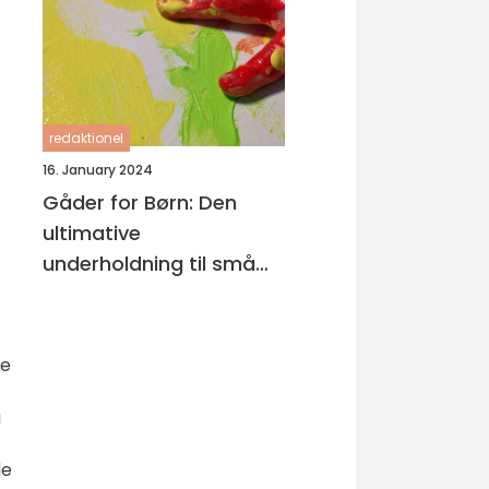
redaktionel
16. January 2024
Gåder for Børn: Den
ultimative
underholdning til små
hjerner
te
g
de