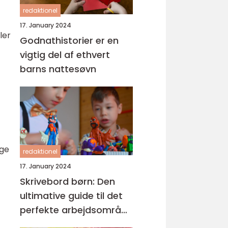
redaktionel
17. January 2024
ler
Godnathistorier er en
vigtig del af ethvert
barns nattesøvn
øge
redaktionel
17. January 2024
Skrivebord børn: Den
ultimative guide til det
perfekte arbejdsområde
for børn