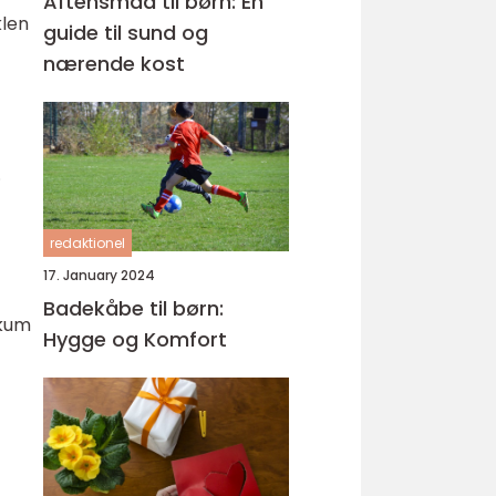
Aftensmad til børn: En
klen
guide til sund og
nærende kost
.
redaktionel
17. January 2024
Badekåbe til børn:
skum
Hygge og Komfort