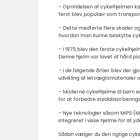
– Oprindelsen af cykelhjelmen kan
først blev populær som transpor
– Dette medførte flere skader og 
hvordan man kunne beskytte cykl
– I 1975 blev den første cykelhje
Denne hjelm var lavet af hård p
– I de følgende årtier blev der gj
udvikling af letvægtsmaterialer 
– Moderne cykelhjelme til børn e
for at forbedre stødabsorbering
– Nye teknologier såsom MIPS (Mu
integreret i visse hjelme for at 
Sådan vælger du den rigtige cykelh