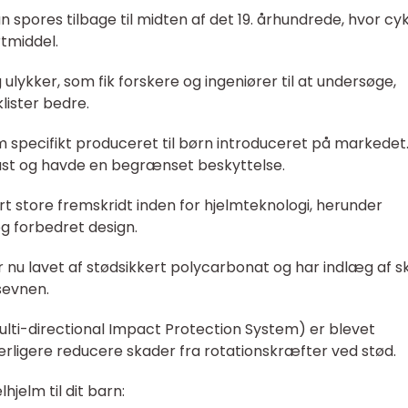
 spores tilbage til midten af det 19. århundrede, hvor cy
tmiddel.
ulykker, som fik forskere og ingeniører til at undersøge,
ister bedre.
lm specifikt produceret til børn introduceret på markedet
last og havde en begrænset beskyttelse.
ort store fremskridt inden for hjelmteknologi, herunder
og forbedret design.
r nu lavet af stødsikkert polycarbonat og har indlæg af 
sevnen.
lti-directional Impact Protection System) er blevet
yderligere reducere skader fra rotationskræfter ved stød.
jelm til dit barn: