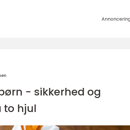
Annoncerin
sen
 børn - sikkerhed og
 to hjul